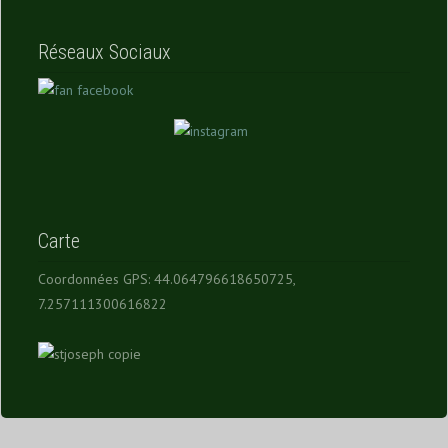
Réseaux Sociaux
Carte
Coordonnées GPS: 44.064796618650725,
7.257111300616822