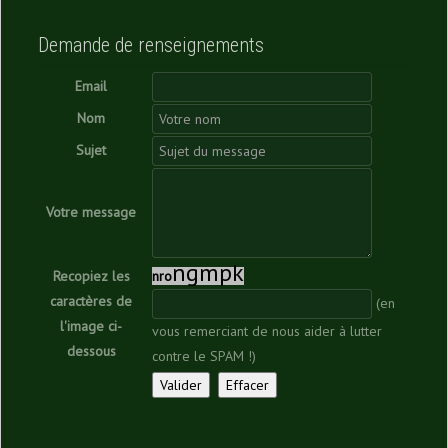
Demande de renseignements
Email
Nom
Sujet
Votre message
n
g
m
p
k
Recopiez les
n
r
o
caractères de
(en
l'image ci-
vous remerciant de nous aider à lutter
dessous
contre le SPAM !)