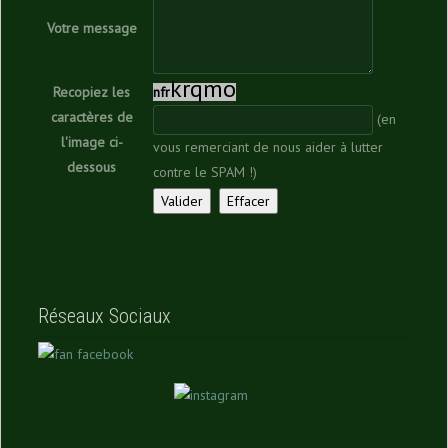
Votre message
k
r
q
m
o
Recopiez les
n
f
r
caractères de
(en
l'image ci-
vous remerciant de nous aider à lutter
dessous
contre le SPAM !)
Réseaux Sociaux